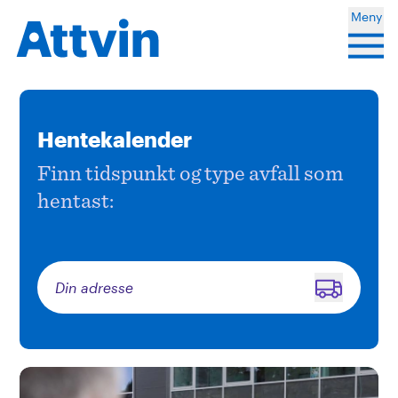
Meny
Søk
Mi side
Hentekalender
Finn tidspunkt og type avfall som
Søk
Hentekalender
hentast:
Tenester
Bli kunde
Kontakt oss
Henting av dunker