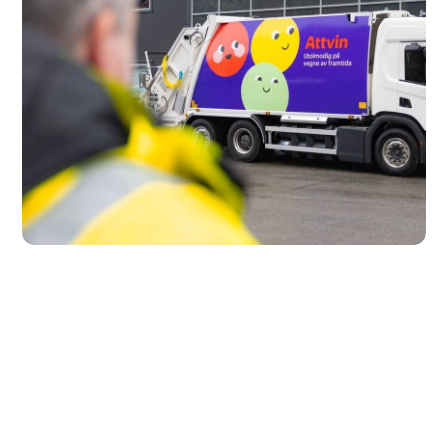
Om Attvin
Sorteringsguide
Driftsmeldingar
Åpenhetsloven
Tilgjengelighetserklæring