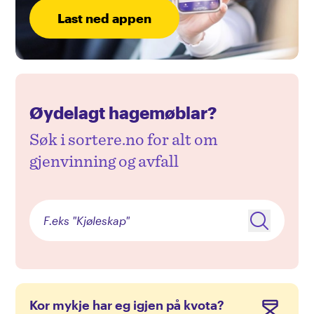
Bruktbutikker i området
Last ned appen
Åpenhetsloven
Ledige stillinger
Presse
Øydelagt hagemøblar?
Søk i sortere.no for alt om
gjenvinning og avfall
Kor mykje har eg igjen på kvota?