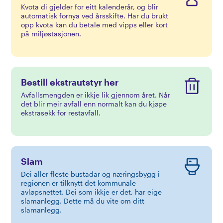
Kvota di gjelder for eitt kalenderår, og blir
automatisk fornya ved årsskifte. Har du brukt
Privat
Bedrift
opp kvota kan du betale med vipps eller kort
på miljøstasjonen.
Bestill ekstrautstyr her
Avfallsmengden er ikkje lik gjennom året. Når
det blir meir avfall enn normalt kan du kjøpe
ekstrasekk for restavfall.
Slam
Dei aller fleste bustadar og næringsbygg i
regionen er tilknytt det kommunale
avløpsnettet. Dei som ikkje er det, har eige
slamanlegg. Dette må du vite om ditt
slamanlegg.