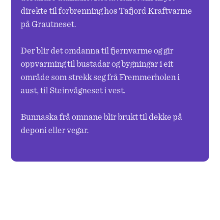
Bruktbutikker i området
direkte til forbrenning hos Tafjord Kraftvarme
Åpenhetsloven
på Grautneset.
Ledige stillinger
Der blir det omdanna til fjernvarme og gir
Presse
oppvarming til bustadar og bygningar i eit
område som strekk seg frå Fremmerholen i
aust, til Steinvågneset i vest.
Bunnaska frå omnane blir brukt til dekke på
deponi eller vegar.