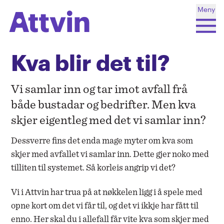
Meny
Søk
Kva blir det til?
Mi side
Vi samlar inn og tar imot avfall frå
Søk
Renovasjon
både bustadar og bedrifter. Men kva
skjer eigentleg med det vi samlar inn?
Hentekalender
Dessverre fins det enda mage myter om kva som
Opningstider
skjer med avfallet vi samlar inn. Dette gjer noko med
Driftsmeldingar
tilliten til systemet. Så korleis angrip vi det?
Vi i Attvin har trua på at nøkkelen ligg i å spele med
opne kort om det vi får til, og det vi ikkje har fått til
Sorteringsguide
enno. Her skal du i allefall får vite kva som skjer med