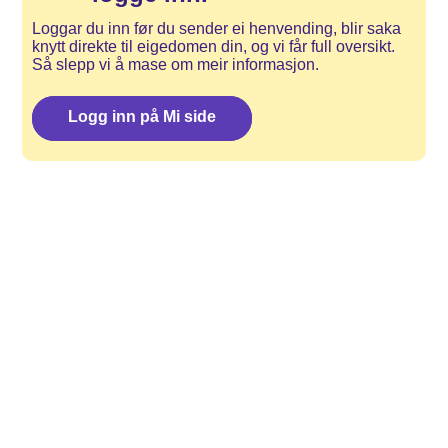
Loggar du inn før du sender ei henvending, blir saka 
Privat
Bedrift
knytt direkte til eigedomen din, og vi får full oversikt. 
Så slepp vi å mase om meir informasjon.
Logg inn på Mi side