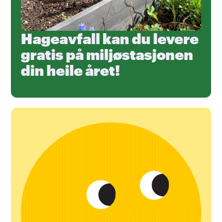
Hageavfall kan du levere
gratis på miljøstasjonen
din heile året!