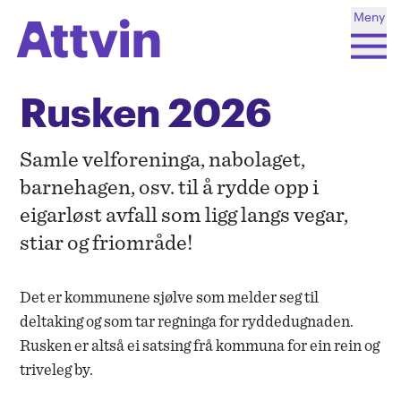
Meny
Søk
Rusken 2026
Mi side
Samle velforeninga, nabolaget,
Søk
Renovasjon
barnehagen, osv. til å rydde opp i
eigarløst avfall som ligg langs vegar,
Hentekalender
stiar og friområde!
Opningstider
Driftsmeldingar
Det er kommunene sjølve som melder seg til
deltaking og som tar regninga for ryddedugnaden.
Rusken er altså ei satsing frå kommuna for ein rein og
triveleg by.
Sorteringsguide