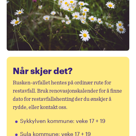
Privat
Bedrift
Når skjer det?
Rusken-avfallet hentes på ordinær rute for
restavfall. Bruk renovasjonskalender for å finne
dato for restavfallshenting der du ønskjer å
rydde, eller kontakt oss.
Sykkylven kommune: veke 17 + 19
Sula kommune: veke 17 + 19