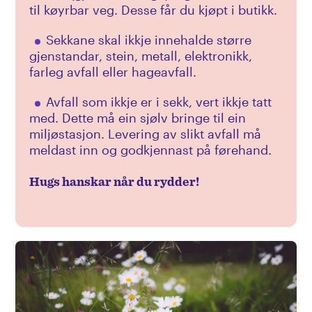
Bruktbutikker i området
til køyrbar veg. Desse får du kjøpt i butikk.
Åpenhetsloven
Sekkane skal ikkje innehalde større
Ledige stillinger
gjenstandar, stein, metall, elektronikk,
farleg avfall eller hageavfall.
Presse
Avfall som ikkje er i sekk, vert ikkje tatt
med. Dette må ein sjølv bringe til ein
miljøstasjon. Levering av slikt avfall må
meldast inn og godkjennast på førehand.
Hugs hanskar når du rydder!