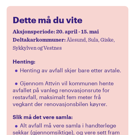
Digitalt adgangsbevis
Dette må du vite
Slam
Aksjonsperiode: 20. april - 15. mai
Kontakt oss
Deltakarkommuner:
Ålesund, Sula, Giske,
Sykkylven og Vestnes
Aktuelt
Henting:
Attvin og forvaltning
Henting av avfall skjer bare etter avtale.
Om Attvin
Driftsmeldinger
Gjennom Attvin vil kommunen hente
avfallet på vanleg renovasjonsrute for
Renovasjonsforskrifta
Avfallsminimering
restavfall, maksimalt fem meter frå
vegkant der renovasjonsbilen køyrer.
Organisasjonsstruktur og eigarskap
Tøybleietilskot
Gebyr og priser
Slik må det vere samla:
Tilskotsordning for menstruasjonsprodukt
Alt avfall må vere samla i handterlege
Tilgjengelighetserklæring
sekkar (gjennomsiktige), og vere sett fram